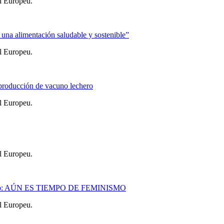
l Europeu.
na alimentación saludable y sostenible”
l Europeu.
producción de vacuno lechero
l Europeu.
l Europeu.
e marzo: AÚN ES TIEMPO DE FEMINISMO
l Europeu.