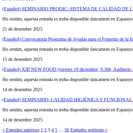
(Español) SEMINARIO PRODIC: SISTEMA DE CALIDAD D
Ho sentim, aquesta entrada es troba disponible únicament en Espanyo
21 de desembre 2025
(Español) Convocatoria Programa de Ayudas para el Fomento de la Inv
Ho sentim, aquesta entrada es troba disponible únicament en Espanyo
15 de desembre 2025
(Español) XIII NEW FOOD (viernes 19 diciembre, 9.30h, Auditorio 
Ho sentim, aquesta entrada es troba disponible únicament en Espanyo
14 de desembre 2025
(Español) SEMINARIO: CALIDAD HIGIÉNICA Y FUNCION
Ho sentim, aquesta entrada es troba disponible únicament en Espanyo
14 de desembre 2025
« Entrades anteriors
1
2
3
4
5
…
56
Entrades següents »