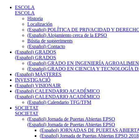
ESCOLA
ESCOLA
Historia
Localización
(Español) POLÍTICA DE PRIVACIDAD Y DEREC
(Español) Alojamiento cerca de la EPSO
Bústia de suggeriments
(Español) Contacto
(Español) GRADOS
(Español) GRADOS
(Español) GRADO EN INGENIERÍA AGROALIM
(Español) GRADO EN CIENCIA Y TECNOLOGÍA 
(Español) MÁSTERES
INVESTIGACIÓ
(Español) VISIONAIR
(Español) CALENDARIO ACADÉMICO
(Español) CALENDARIO ACADÉMICO
(Español) Calendario TFG/TFM
SOCIETAT
SOCIETAT
(Español) Jornada de Puertas Abiertas EPSO
(Español) Jornada de Puertas Abiertas EPSO
(Español) JORNADAS DE PUERTAS ABIERTA
(Español) Jornada de Puertas Abiertas EPSO 2018