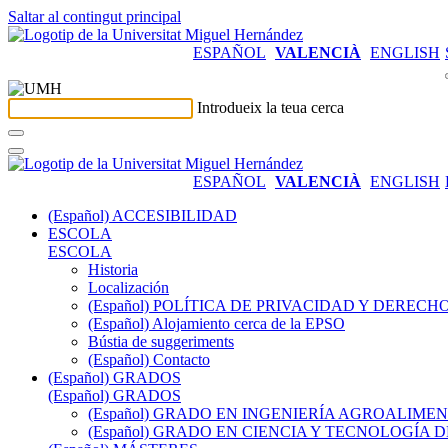
Saltar al contingut principal
ESPAÑOL
VALENCIÀ
ENGLISH
Introdueix la teua cerca
ESPAÑOL
VALENCIÀ
ENGLISH
(Español) ACCESIBILIDAD
ESCOLA
ESCOLA
Historia
Localización
(Español) POLÍTICA DE PRIVACIDAD Y DEREC
(Español) Alojamiento cerca de la EPSO
Bústia de suggeriments
(Español) Contacto
(Español) GRADOS
(Español) GRADOS
(Español) GRADO EN INGENIERÍA AGROALIM
(Español) GRADO EN CIENCIA Y TECNOLOGÍA 