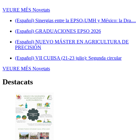
VEURE MÉS
Novetats
(Español) Sinergias entre la EPSO-UMH y México: la Dra....
(Español) GRADUACIONES EPSO 2026
(Español) NUEVO MÁSTER EN AGRICULTURA DE
PRECISIÓN
(Español) VII CUIISA (21-23 julio): Segunda circular
VEURE MÉS
Novetats
Destacats