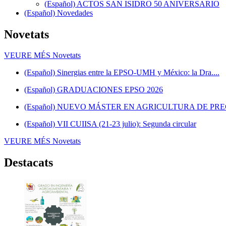
(Español) ACTOS SAN ISIDRO 50 ANIVERSARIO
(Español) Novedades
Novetats
VEURE MÉS
Novetats
(Español) Sinergias entre la EPSO-UMH y México: la Dra....
(Español) GRADUACIONES EPSO 2026
(Español) NUEVO MÁSTER EN AGRICULTURA DE PRE
(Español) VII CUIISA (21-23 julio): Segunda circular
VEURE MÉS
Novetats
Destacats