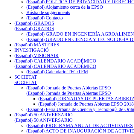
(Español) POLÍTICA DE PRIVACIDAD Y DEREC
(Español) Alojamiento cerca de la EPSO
Bústia de suggeriments
(Español) Contacto
(Español) GRADOS
(Español) GRADOS
(Español) GRADO EN INGENIERÍA AGROALIM
(Español) GRADO EN CIENCIA Y TECNOLOGÍA 
(Español) MÁSTERES
INVESTIGACIÓ
(Español) VISIONAIR
(Español) CALENDARIO ACADÉMICO
(Español) CALENDARIO ACADÉMICO
(Español) Calendario TFG/TFM
SOCIETAT
SOCIETAT
(Español) Jornada de Puertas Abiertas EPSO
(Español) Jornada de Puertas Abiertas EPSO
(Español) JORNADAS DE PUERTAS ABIERTA
(Español) Jornada de Puertas Abiertas EPSO 2018
(Español) Feria Urbana de Ciencia y Tecnología de Orih
(Español) 50 ANIVERSARIO
(Español) 50 ANIVERSARIO
(Español) PROGRAMA ANUAL DE ACTIVIDADES
(Español) ACTO DE INAUGURACIÓN DE ACTIVID