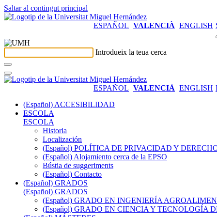
Saltar al contingut principal
ESPAÑOL
VALENCIÀ
ENGLISH
Introdueix la teua cerca
ESPAÑOL
VALENCIÀ
ENGLISH
(Español) ACCESIBILIDAD
ESCOLA
ESCOLA
Historia
Localización
(Español) POLÍTICA DE PRIVACIDAD Y DEREC
(Español) Alojamiento cerca de la EPSO
Bústia de suggeriments
(Español) Contacto
(Español) GRADOS
(Español) GRADOS
(Español) GRADO EN INGENIERÍA AGROALIM
(Español) GRADO EN CIENCIA Y TECNOLOGÍA 