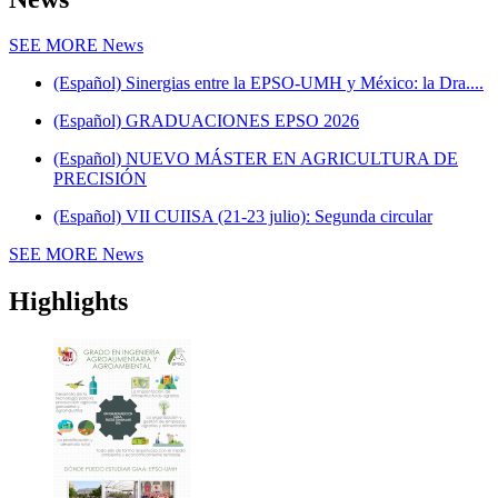
SEE MORE
News
(Español) Sinergias entre la EPSO-UMH y México: la Dra....
(Español) GRADUACIONES EPSO 2026
(Español) NUEVO MÁSTER EN AGRICULTURA DE
PRECISIÓN
(Español) VII CUIISA (21-23 julio): Segunda circular
SEE MORE
News
Highlights