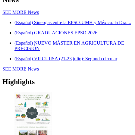
SEE MORE
News
(Español) Sinergias entre la EPSO-UMH y México: la Dra....
(Español) GRADUACIONES EPSO 2026
(Español) NUEVO MÁSTER EN AGRICULTURA DE
PRECISIÓN
(Español) VII CUIISA (21-23 julio): Segunda circular
SEE MORE
News
Highlights